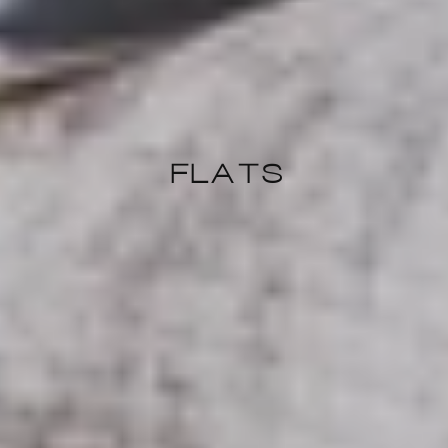
FLATS