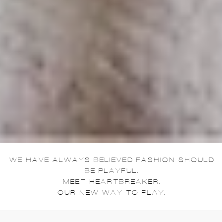
WE HAVE ALWAYS BELIEVED FASHION SHOULD
BE PLAYFUL.
MEET HEARTBREAKER.
OUR NEW WAY TO PLAY.