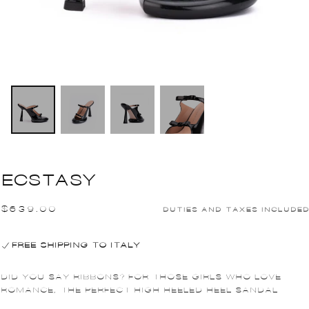
ECSTASY
$639.00
PRICE
$639.00
DUTIES AND TAXES INCLUDED
REGULAR
FREE SHIPPING TO ITALY
DID YOU SAY RIBBONS? FOR THOSE GIRLS WHO LOVE
ROMANCE, THE PERFECT HIGH HEELED HEEL SANDAL