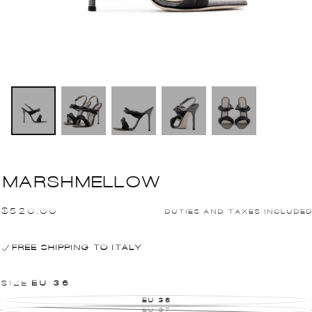
MARSHMELLOW
$520.00
PRICE
$520.00
DUTIES AND TAXES INCLUDED
REGULAR
FREE SHIPPING TO ITALY
SIZE
EU 36
EU 36
VARIANTE
ESAURITA
EU 37