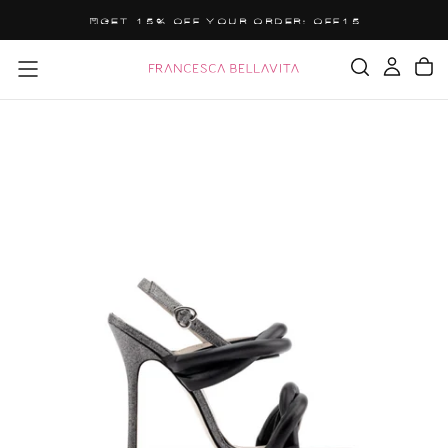
SALTA
GET 15% OFF YOUR ORDER: OFF15
AL
CONTENUTO